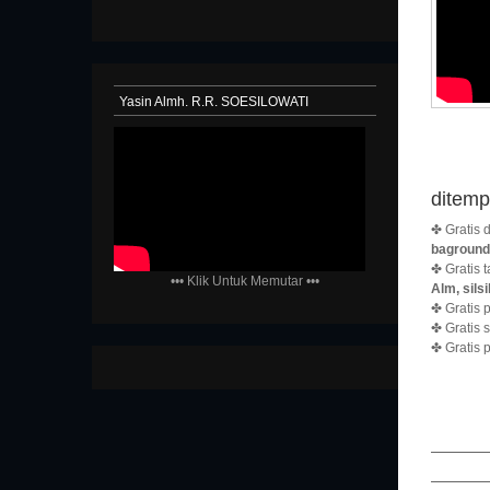
Yasin Almh. R.R. SOESILOWATI
BONU
ditemp
✤ Gratis d
baground 
✤ Gratis 
••• Klik Untuk Memutar •••
Alm, sils
✤ Gratis 
✤ Gratis 
✤ Gratis 