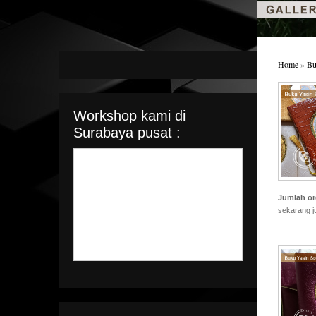
Home
»
Bu
Workshop kami di
Surabaya pusat :
Jumlah or
sekarang ju