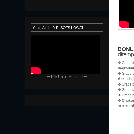
Yasin Almh. R.R. SOESILOWATI
BONU
ditemp
✤ Gratis d
baground 
✤ Gratis 
••• Klik Untuk Memutar •••
Alm, sils
✤ Gratis 
✤ Gratis 
✤ Gratis 
✤
Ongkos
minim or