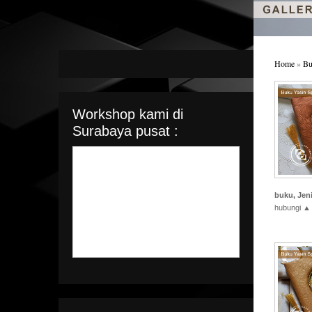
Home
»
Bu
Workshop kami di
Surabaya pusat :
buku, Jeni
hubungi
▲