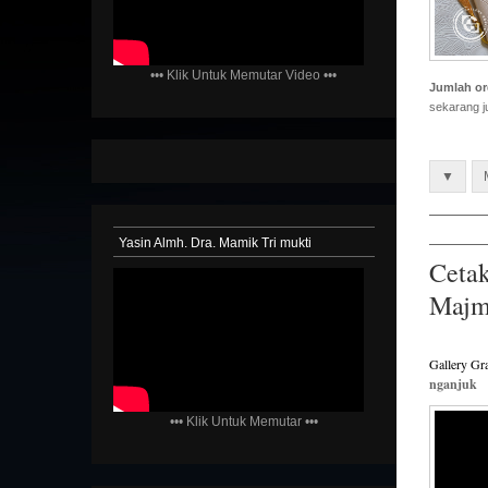
••• Klik Untuk Memutar Video •••
Jumlah or
sekarang ju
▼
Yasin Almh. Dra. Mamik Tri mukti
Cetak
Majmu
Gallery Gra
nganjuk
••• Klik Untuk Memutar •••